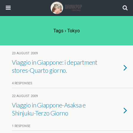
Tags › Tokyo
23 AUGUST 2009
Viaggio in Giappone: i department
stores-Quarto giorno.
4 RESPONSES
22 AUGUST 2009
Viaggio in Giappone-Asaksa e
Shinjuku-Terzo Giorno
1 RESPONSE