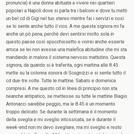
pronuncia) è una donna abituata a vivere nei quartieri
popolari a Napoli dove si parla tra i balconi e dove tu metti
un bel cd di Gigi nel tuo stereo mentre fai i servizi e così
se lo sente anche tutto il vico. A me questa signora mi fa
anche un pò pena, perchè devi sentirsi molto sola in
questo paese così spocchiosetto e vorrei anche esserle
amica se lei non avesse una malefica abitudine che mi sta
mandando in malora il sistema nervoso mattutino. Questa
signora, da quando si è traferita, ogni mattina alle 8.45
mette su la colonna sonora di Scugnizzi e si sente tutto il
cd due-tre volte. Tutte le mattine. Sabato e domenica
compresi. A me questo cd in linea di principio non sta
neanche antipatico, se mettesse su tutte le mattine Biagio
Antonacci sarebbe peggio, ma le 8.45 è un momento
troppo delicato. Se durante la settimana è il momento
della sveglia e mi sveglio intossicata, se è durante il
week-end non mi devo svegliare, ma mi sveglio e resto