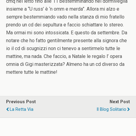
cmq nel letto fino alle 11 bestemminando nel dormiveglia
insieme a “U russ’ è ‘n omm e merda”. Allora mi alzo e
sempre bestemmiando vado nella stanza di mio fratello
prendo un cd dei sepultura e faccio schiattare lo stereo.
Ma ormai mi sono intossicata. E questo da settembre. Da
notare che ho fatto gentilmente presente alla signora che
io il cd di scugnizzi non ci tenevo a sentirmelo tutte le
mattine, ma nada. Che faccio, a Natale le regalo l’ opera
omnia di Gigi masterizzata? Almeno ha un cd diverso da
mettere tutte le mattine!
Previous Post
Next Post
La Retta Via
Il Blog Solitario