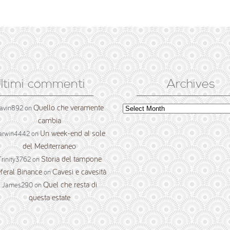
ltimi commenti
Archives
Quello che veramente
Archives
avin892
on
cambia
Un week-end al sole
arwin4442
on
del Mediterraneo
Storia del tampone
Trinity3762
on
feral Binance
Cavesi e cavesità
on
Quel che resta di
James290
on
questa estate