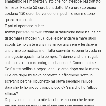
smaltendo le rimanenze visto che non avrebbe più trattato
la marca. Pagate 50 euro benedette. Ma a prezzo pieno
costano 150 euro . Le vendono in pochi e non mettono
quasi mai sconti.
E poi si sporcano subito.
Avevo pensato di aver trovato la soluzione nelle
ballerine
di gomma
( modell n 3) , quelle per andare a mare sugli
scogli. Le ho viste a una mia amica una sera e lei diceva
che erano comodissime. Tutta convinta appena le vedo in
un negozio uguali me le compro. Ti danno anche in regalo
un braccialetto con orologio subacqueo! Comodissime.
Così tutte bellina e orgogliosa il giorno dopo me le metto.
Due ore dopo mi trovo costretta s sfilarmene sotto la
scrivania perché il buchetto mi stava segando l’alluce.
Sarà che le ho prese troppo piccole? Sarà che ho l’alluce
all’insù?
Dopo vari consulti tramite facebook scopro che le mie
scarpe sono un pezzotto di una ben nota marca trendy,