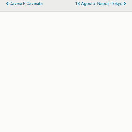
Cavesi E Cavesità
18 Agosto: Napoli-Tokyo