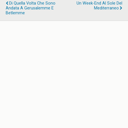
Di Quella Volta Che Sono
Un Week-End Al Sole Del
Andata A Gerusalemme E
Mediterraneo
Betlemme