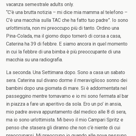
vacanza semestrale adults only.
“C’è una brutta notizia – mi dice mia mamma al telefono –
C’è una macchia sulla TAC che ha fatto tuo padre”. Io sono
un’ottimista, non mi preoccupo più di tanto. Ordino una
Pina-Colada, ma il giorno dopo tornerò di corsa a casa,
Caterina ha 39 di febbre. E siamo ancora in quel momento
in cui la febbre di una bimba è più preoccupante di una
macchia su una radiografia.
La seconda. Una Settimana dopo. Sono a casa un sabato
sera. Caterina sul divano dorme il meraviglioso sonno dei
bambini dopo una giornata di mare. Si è addormentata nel
passeggino mentre tornavamo e io mi sono fermata al bar
in piazza a fare un aperitivo da sola. Ero un po’ in ansia,
mio padre aveva appuntamento dal medico alle 8 di sera,
ma io sono un’ottimista. Mi bevo il mio Campari Spritz e
penso che stasera gli diranno che non c’è niente di cui
preoccuparsi. Mi preoccupo io quando alle nove nessuno