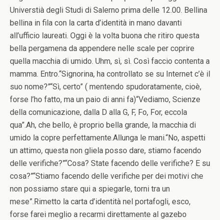
Universtià degli Studi di Salerno prima delle 12.00. Bellina
bellina in fila con la carta d’identità in mano davanti
all’ufficio laureati. Oggi è la volta buona che ritiro questa
bella pergamena da appendere nelle scale per coprire
quella macchia di umido. Uhm, sì, sì. Così faccio contenta a
mamma. Entro.“Signorina, ha controllato se su Internet c’è il
suo nome?”“Sì, certo” ( mentendo spudoratamente, cioè,
forse l’ho fatto, ma un paio di anni fa)“Vediamo, Scienze
della comunicazione, dalla D alla G, F, Fo, For, eccola
qua”.Ah, che bello, è proprio bella grande, la macchia di
umido la copre perfettamente.Allunga le mani.“No, aspetti
un attimo, questa non gliela posso dare, stiamo facendo
delle verifiche?”“Cosa? State facendo delle verifiche? E su
cosa?”“Stiamo facendo delle verifiche per dei motivi che
non possiamo stare qui a spiegarle, torni tra un
mese”.Rimetto la carta d’identità nel portafogli, esco,
forse farei meglio a recarmi direttamente al gazebo