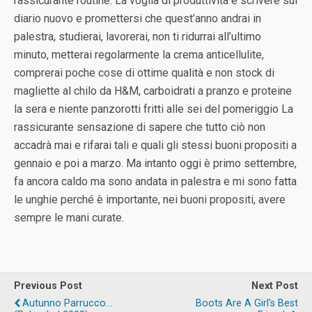
rassicurante routine. La voglia di produttività e scrivere sul
diario nuovo e promettersi che quest’anno andrai in
palestra, studierai, lavorerai, non ti ridurrai all’ultimo
minuto, metterai regolarmente la crema anticellulite,
comprerai poche cose di ottime qualità e non stock di
magliette al chilo da H&M, carboidrati a pranzo e proteine
la sera e niente panzorotti fritti alle sei del pomeriggio La
rassicurante sensazione di sapere che tutto ciò non
accadrà mai e rifarai tali e quali gli stessi buoni propositi a
gennaio e poi a marzo. Ma intanto oggi è primo settembre,
fa ancora caldo ma sono andata in palestra e mi sono fatta
le unghie perché è importante, nei buoni propositi, avere
sempre le mani curate.
Previous Post
Next Post
Autunno Parrucco...
Boots Are A Girl's Best