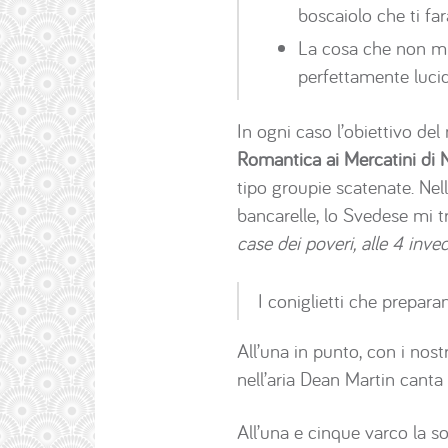
boscaiolo che ti far
La cosa che non mi 
perfettamente lucid
In ogni caso l’obiettivo del
Romantica ai Mercatini di 
tipo groupie scatenate. Nell
bancarelle, lo Svedese mi 
case dei poveri, alle 4 inve
I coniglietti che prepara
All’una in punto, con i nostr
nell’aria Dean Martin canta 
All’una e cinque varco la so