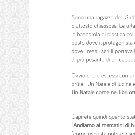
Sono una ragazza del Sud It
piuttosto chiassosa. Le url
la bagnarola di plastica c
posto dove il protagonista
dove i regali seri li porta
di più pesante di un cappott
Ovvio che crescessi con uno
brûlé. Un Natale di lucine e
Un Natale come nei libri o
Capirete quindi quanto stat
“
Andiamo ai mercatini di N
(come risposta potete inse