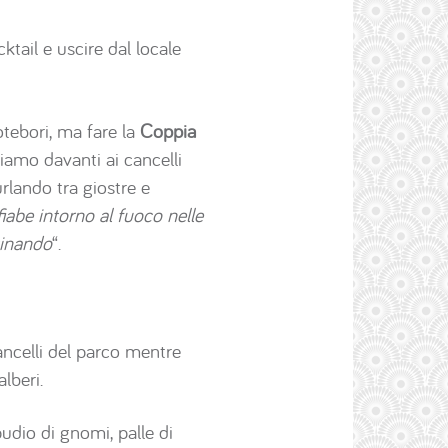
tail e uscire dal locale
otebori, ma fare la
Coppia
siamo davanti ai cancelli
urlando tra giostre e
 fiabe intorno al fuoco nelle
ttinando
“.
cancelli del parco mentre
lberi.
pudio di gnomi, palle di