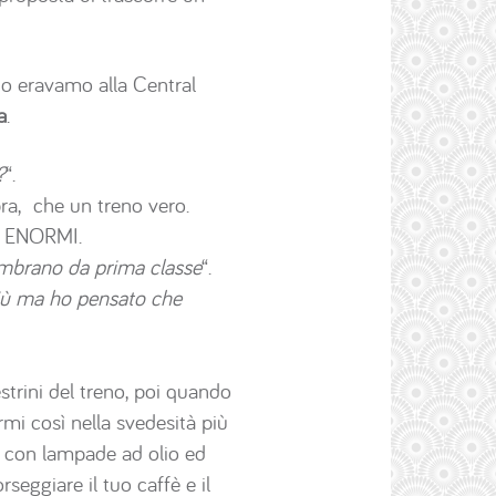
io eravamo alla Central
a
.
?
“.
opra, che un treno vero.
ini ENORMI.
sembrano da prima classe
“.
i più ma ho pensato che
trini del treno, poi quando
mi così nella svedesità più
ti con lampade ad olio ed
seggiare il tuo caffè e il