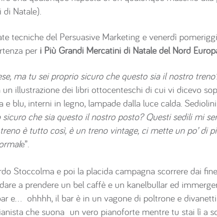
di Natale).
nate tecniche del Persuasive Marketing e venerdì pomerigg
rtenza per
i Più Grandi Mercatini di Natale del Nord Europ
se, ma tu sei proprio sicuro che questo sia il nostro treno
 a un illustrazione dei libri ottocenteschi di cui vi dicevo s
lla e blu, interni in legno, lampade dalla luce calda. Sediol
 sicuro che sia questo il nostro posto? Questi sedili mi 
 il treno è tutto così, è un treno vintage, ci mette un po’ d
normal
e”.
rdo Stoccolma e poi la placida campagna scorrere dai fines
ndare a prendere un bel caffè e un kanelbullar ed immerger
 bar e… ohhhh, il bar è in un vagone di poltrone e divanet
anista che suona un vero pianoforte mentre tu stai lì a sor