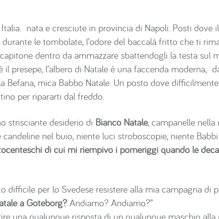
alia. nata e cresciute in provincia di Napoli. Posti dove 
a durante le tombolate, l’odore del baccalà fritto che ti ri
ol capitone dentro da ammazzare sbattendogli la testa sul 
 è il presepe, l’albero di Natale è una faccenda moderna, 
va la Befana, mica Babbo Natale. Un posto dove difficilment
ino per ripararti dal freddo.
 strisciante desiderio di
Bianco Natale
, campanelle nella 
 candeline nel buio, niente luci stroboscopie, niente Babbi
ttocenteschi di cui mi riempivo i pomeriggi quando le dec
o difficile per lo Svedese resistere alla mia campagna di 
atale a Goteborg?
Andiamo? Andiamo?”
rire una qualunque risposta di un qualunque maschio alla 