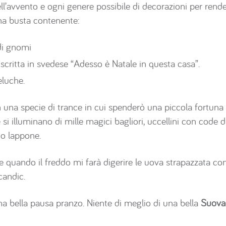
ell’avvento e ogni genere possibile di decorazioni per rende
a busta contenente:
di gnomi
scritta in svedese “Adesso è Natale in questa casa”.
eluche.
n una specie di trance in cui spenderò una piccola fortuna
 si illuminano di mille magici bagliori, uccellini con code d
ato lappone.
e quando il freddo mi farà digerire le uova strapazzata con
candic.
na bella pausa pranzo. Niente di meglio di una bella
Suova