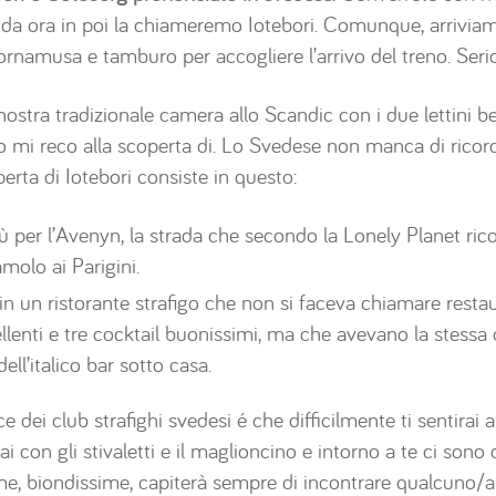
a ora in poi la chiameremo Iotebori. Comunque, arriviamo 
rnamusa e tamburo per accogliere l’arrivo del treno. Serio
stra tradizionale camera allo Scandic con i due lettini ben
 io mi reco alla scoperta di. Lo Svedese non manca di ricord
erta di Iotebori consiste in questo:
ù per l’Avenyn, la strada che secondo la Lonely Planet ri
molo ai Parigini.
in un ristorante strafigo che non si faceva chiamare resta
llenti e tre cocktail buonissimi, ma che avevano la stessa 
ell’italico bar sotto casa.
 dei club strafighi svedesi é che difficilmente ti sentirai 
ai con gli stivaletti e il maglioncino e intorno a te ci son
me, biondissime, capiterà sempre di incontrare qualcuno/a