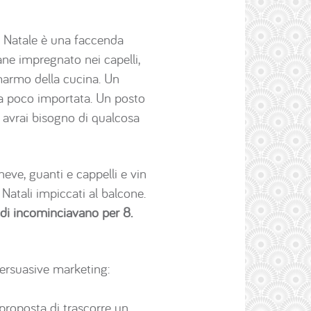
il Natale è una faccenda
mane impregnato nei capelli,
marmo della cucina. Un
da poco importata. Un posto
e avrai bisogno di qualcosa
neve, guanti e cappelli e vin
 Natali impiccati al balcone.
adi incominciavano per 8.
persuasive marketing:
proposta di trascorre un