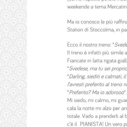
weekende a tema Mercatini 
Ma io conosco le più raffi
Station di Stoccolma, in pa
Ecco il nostro treno: “
Svede
Il treno è infatti più simile
Fiancate in latta rigata gia
“
Svedese, ma tu sei proprio
“
Darling, siediti e calmati,
l’avresti preferito al treno 
“
Preferito? Ma io adorooo
“.
Mi siedo, mi calmo, mi gua
cala la notte mi alzo per a
totale. Vado a prenderli al
c’è il PIANISTA! Un vero pi