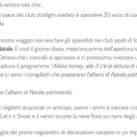
à sentire tres chic.
piace dei club strafighi svedesi è spendere 30 euro di cock
a.
 nostro viaggio non era fare gli splendidi nei club posh di I
Natale
. E così il giorno dopo, mezz’ora prima dell’apertura 
’attesa che i cancelli si aprissero e ci potessimo riversare 
traduce il programma: “
Allora honey, alle 3 c’è la lettura di
ce ci sono i coniglietti che preparano l’albero di Natale pa
no l’albero di Natale pattinando.
i biglietti acquistati in anticipo, siamo i primi a varcare i 
Let’s it Snow e il vento scuote la neve finta sui rami degli a
glia dei primo negozietto di decorazioni natalizie in un tri