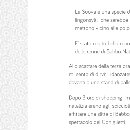
La Suova è una specie di
lingonsylt, che sarebbe l
mettono vicino alle polpe
E’ stato molto bello man
delle renne di Babbo Nat
Allo scattare della terza 
mi sento di dirvi: Fidanza
davanti a uno stand di palle
Dopo 3 ore di shopping mi
natalizia erano agli spicci
affittare una slitta di Babb
spettacolo dei Coniglietti.