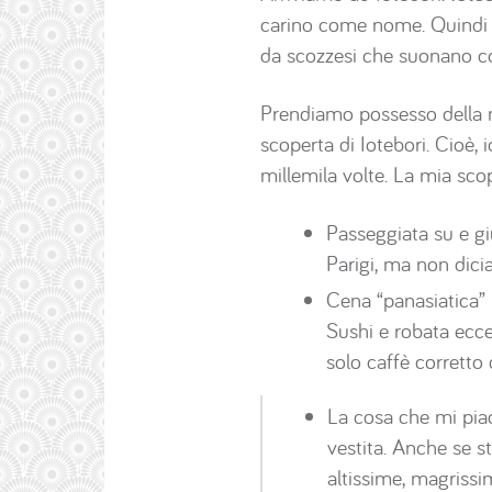
carino come nome. Quindi d
da scozzesi che suonano co
Prendiamo possesso della no
scoperta di Iotebori. Cioè,
millemila volte. La mia scop
Passeggiata su e gi
Parigi, ma non dicia
Cena “panasiatica” 
Sushi e robata ecce
solo caffè corretto d
La cosa che mi piace
vestita. Anche se st
altissime, magrissi