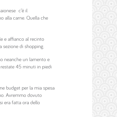
aionese c’è il
ino alla carne. Quella che
 e affianco al recinto
la sezione di shopping.
sso neanche un lamento e
estate 45 minuti in piedi
me budget per la mia spesa
 mano. Avremmo dovuto
i era fatta ora dello