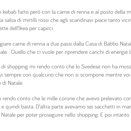
 kebab fatto però con la carne di renna e al posto della m
a salsa di mirtilli rossi che agli scandinavi piace tanto vic
tte dell’Ikea per capirci.
giare carne di renna a due passi dalla Casa di Babbo Natale
ale. Quello che ci vuole per riprendere carichi di energie 
ora di shopping mi rendo conto che lo Svedese non ha mo
tevi sempre con qualcuno che non si scompone mentre voi r
 di Natale.
 rendo conto che le mille corone che avevo prelevato co
oli e quindi basta. D’altra parte avevamo sei sacchetti in
o Natale per poter proseguire nello shopping. E poi intanto s