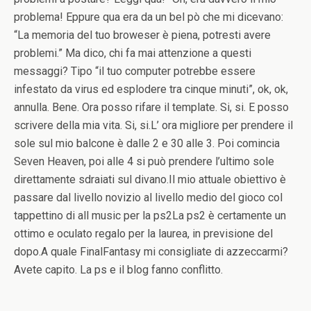
problema! Eppure qua era da un bel pò che mi dicevano:
“La memoria del tuo broweser è piena, potresti avere
problemi.” Ma dico, chi fa mai attenzione a questi
messaggi? Tipo “il tuo computer potrebbe essere
infestato da virus ed esplodere tra cinque minuti”, ok, ok,
annulla. Bene. Ora posso rifare il template. Si, si. E posso
scrivere della mia vita. Si, si.L’ ora migliore per prendere il
sole sul mio balcone è dalle 2 e 30 alle 3. Poi comincia
Seven Heaven, poi alle 4 si può prendere l’ultimo sole
direttamente sdraiati sul divano.Il mio attuale obiettivo è
passare dal livello novizio al livello medio del gioco col
tappettino di all music per la ps2La ps2 è certamente un
ottimo e oculato regalo per la laurea, in previsione del
dopo.A quale FinalFantasy mi consigliate di azzeccarmi?
Avete capito. La ps e il blog fanno conflitto.