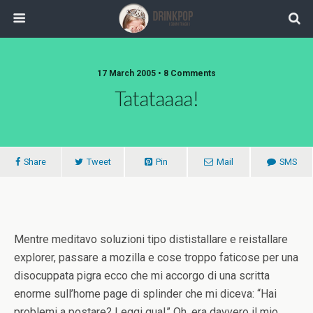
17 March 2005 •
8 Comments
Tatataaaa!
Share
Tweet
Pin
Mail
SMS
Mentre meditavo soluzioni tipo dististallare e reistallare
explorer, passare a mozilla e cose troppo faticose per una
disocuppata pigra ecco che mi accorgo di una scritta
enorme sull’home page di splinder che mi diceva: “Hai
problemi a postare? Leggi qua!” Oh, era davvero il mio