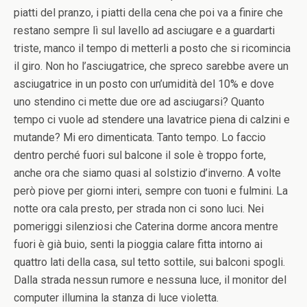
piatti del pranzo, i piatti della cena che poi va a finire che
restano sempre lì sul lavello ad asciugare e a guardarti
triste, manco il tempo di metterli a posto che si ricomincia
il giro. Non ho l’asciugatrice, che spreco sarebbe avere un
asciugatrice in un posto con un’umidità del 10% e dove
uno stendino ci mette due ore ad asciugarsi? Quanto
tempo ci vuole ad stendere una lavatrice piena di calzini e
mutande? Mi ero dimenticata. Tanto tempo. Lo faccio
dentro perché fuori sul balcone il sole è troppo forte,
anche ora che siamo quasi al solstizio d’inverno. A volte
però piove per giorni interi, sempre con tuoni e fulmini. La
notte ora cala presto, per strada non ci sono luci. Nei
pomeriggi silenziosi che Caterina dorme ancora mentre
fuori è già buio, senti la pioggia calare fitta intorno ai
quattro lati della casa, sul tetto sottile, sui balconi spogli.
Dalla strada nessun rumore e nessuna luce, il monitor del
computer illumina la stanza di luce violetta.