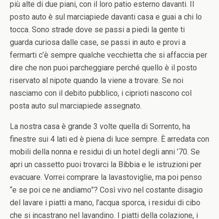
più alte di due piani, con il loro patio esterno davanti. Il
posto auto è sul marciapiede davanti casa e guai a chi lo
tocca. Sono strade dove se passi a piedi la gente ti
guarda curiosa dalle case, se passi in auto e provi a
fermarti c’è sempre qualche vecchietta che si affaccia per
dire che non puoi parcheggiare perché quello è il posto
riservato al nipote quando la viene a trovare. Se noi
nasciamo con il debito pubblico, i ciprioti nascono col
posta auto sul marciapiede assegnato.
La nostra casa è grande 3 volte quella di Sorrento, ha
finestre sui 4 lati ed è piena di luce sempre. È arredata con
mobili della nonna e residui di un hotel degli anni ’70. Se
apri un cassetto puoi trovarci la Bibbia e le istruzioni per
evacuare. Vorrei comprare la lavastoviglie, ma poi penso
“e se poi ce ne andiamo”? Così vivo nel costante disagio
del lavare i piatti a mano, l’acqua sporca, i residui di cibo
che si incastrano nel lavandino. I piatti della colazione, i