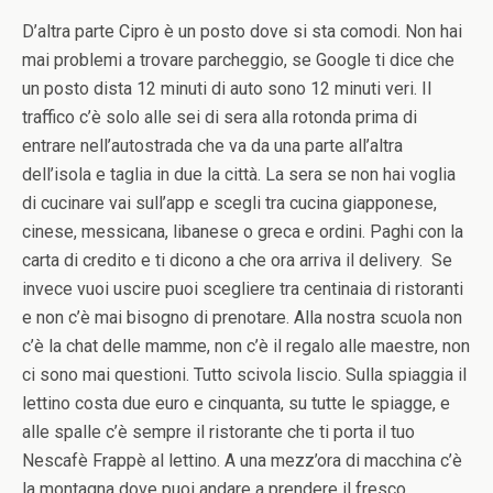
D’altra parte Cipro è un posto dove si sta comodi. Non hai
mai problemi a trovare parcheggio, se Google ti dice che
un posto dista 12 minuti di auto sono 12 minuti veri. Il
traffico c’è solo alle sei di sera alla rotonda prima di
entrare nell’autostrada che va da una parte all’altra
dell’isola e taglia in due la città. La sera se non hai voglia
di cucinare vai sull’app e scegli tra cucina giapponese,
cinese, messicana, libanese o greca e ordini. Paghi con la
carta di credito e ti dicono a che ora arriva il delivery. Se
invece vuoi uscire puoi scegliere tra centinaia di ristoranti
e non c’è mai bisogno di prenotare. Alla nostra scuola non
c’è la chat delle mamme, non c’è il regalo alle maestre, non
ci sono mai questioni. Tutto scivola liscio. Sulla spiaggia il
lettino costa due euro e cinquanta, su tutte le spiagge, e
alle spalle c’è sempre il ristorante che ti porta il tuo
Nescafè Frappè al lettino. A una mezz’ora di macchina c’è
la montagna dove puoi andare a prendere il fresco,