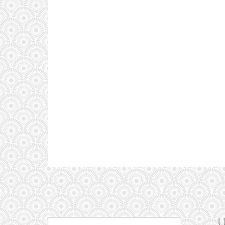
U
Search