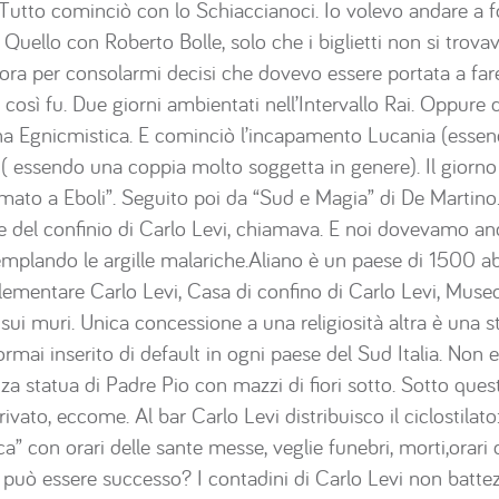
…Tutto cominciò con lo Schiaccianoci. Io volevo andare a f
 Quello con Roberto Bolle, solo che i biglietti non si trova
lora per consolarmi decisi che dovevo essere portata a fa
E così fu. Due giorni ambientati nell’Intervallo Rai. Oppure 
mana Egnicmistica. E cominciò l’incapamento Lucania (ess
 ( essendo una coppia molto soggetta in genere). Il giorn
fermato a Eboli”. Seguito poi da “Sud e Magia” di De Martin
se del confinio di Carlo Levi, chiamava. E noi dovevamo and
mplando le argille malariche.Aliano è un paese di 1500 abi
lementare Carlo Levi, Casa di confino di Carlo Levi, Museo 
ti sui muri. Unica concessione a una religiosità altra è una s
mai inserito di default in ogni paese del Sud Italia. Non 
nza statua di Padre Pio con mazzi di fiori sotto. Sotto ques
vato, eccome. Al bar Carlo Levi distribuisco il ciclostilat
 con orari delle sante messe, veglie funebri, morti,orari 
 può essere successo? I contadini di Carlo Levi non battezz