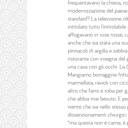
frequentavano la chiesa, no
modernizzazione del paese 
standard? La televisione olt
intitolato tutto l’intitola
affogavano in rose rosse, ca
anche che sia stata una sua 
pinnacoli di argilla e sabb
ristorante con insegna del p
una casa con gli occhi. La
Mangiamo borraggine fritta, 
marmellata, ravioli con cicor
altro che farro e roba per ga
che abbia mai bevuto. E per
niente che sia nello stesso
dissenzionamenti chiurgici 
“ma questa non è carne, è pr