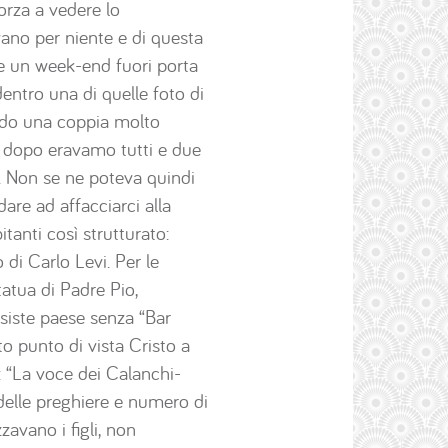
orza a vedere lo
vano per niente e di questa
re un week-end fuori porta
dentro una di quelle foto di
endo una coppia molto
o dopo eravamo tutti e due
o. Non se ne poteva quindi
are ad affacciarci alla
tanti così strutturato:
di Carlo Levi. Per le
tatua di Padre Pio,
esiste paese senza “Bar
to punto di vista Cristo a
o: “La voce dei Calanchi-
delle preghiere e numero di
avano i figli, non