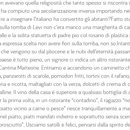
n avevano quella religiosità che tanto spesso si riscontra 
ha compiuto una secolarizzazione inversa importando nel
re a insegnare l’italiano ha convertito gli abitanti?Fatto st
bile sulla tomba di Levi non c’era manco una margherita di
lle e la solita statuetta di padre pio col rosario di plasti
espressa scelta non avere fiori sulla tomba, non so.Intanto 
ia che vengono su dal pliocene e le nubi dell’eternità pass
aese è tutto pieno, un signore ci indica un altro ristorante
 Cantina Matteone. Entriamo e accendono un caminetto che
panzarotti di scarole, pomodori fritti, tortini con il rafan
ia e ricotta, maltagliati con la verza, dolcetti di crema di 
lline. Il vino della casa è superiore a qualsiasi bottiglia di
 la prima volta, in un ristorante “contadino”, il ragazzo 
 piatto vicino a carne o pesce” riesce tranquillamente a ma
nel piatto, piatti mandati indietro e soprattutto senza scen
osciutto”. Usciamo satolli e felici, pervarsi dalla spirito