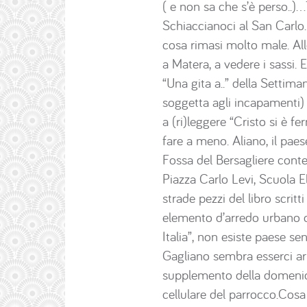
( e non sa che s’è perso..)
Schiaccianoci al San Carlo.
cosa rimasi molto male. Al
a Matera, a vedere i sassi. 
“Una gita a..” della Setti
soggetta agli incapamenti)
a (ri)leggere “Cristo si è 
fare a meno. Aliano, il pae
Fossa del Bersagliere conte
Piazza Carlo Levi, Scuola E
strade pezzi del libro scrit
elemento d’arredo urbano or
Italia”, non esiste paese se
Gagliano sembra esserci arri
supplemento della domenica”
cellulare del parrocco.Cosa