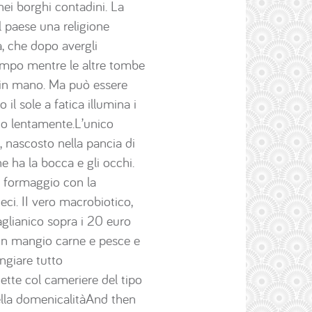
nei borghi contadini. La
 paese una religione
a, che dopo avergli
 campo mentre le altre tombe
ca in mano. Ma può essere
il sole a fatica illumina i
ano lentamente.L’unico
, nascosto nella pancia di
 ha la bocca e gli occhi.
o, formaggio con la
ceci. II vero macrobiotico,
 aglianico sopra i 20 euro
“non mangio carne e pesce e
ngiare tutto
ette col cameriere del tipo
 della domenicalitàAnd then