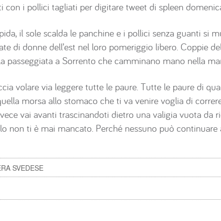
i con i pollici tagliati per digitare tweet di spleen domenic
iepida, il sole scalda le panchine e i pollici senza guanti 
isate di donne dell’est nel loro pomeriggio libero. Coppie del
la passeggiata a Sorrento che camminano mano nella man
ccia volare via leggere tutte le paure. Tutte le paure di qu
quella morsa allo stomaco che ti va venire voglia di corre
vece vai avanti trascinandoti dietro una valigia vuota da ri
ello non ti è mai mancato. Perché nessuno può continuare a
ERA SVEDESE