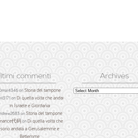
ltimi commenti
Archives
Storia del tampone
Archives
Omar4346
on
Di quella volta che andai
il3171
on
in Israele e Giordania
Storia del tampone
ndrew2683
on
inance代码
Di quella volta che
on
sono andata a Gerusalemme e
Betlemme