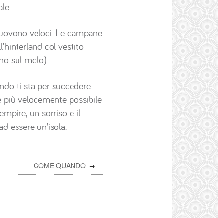
ale.
si muovono veloci. Le campane
l’hinterland col vestito
o sul molo).
ando ti sta per succedere
re più velocemente possibile
empire, un sorriso e il
d essere un’isola.
COME QUANDO
→