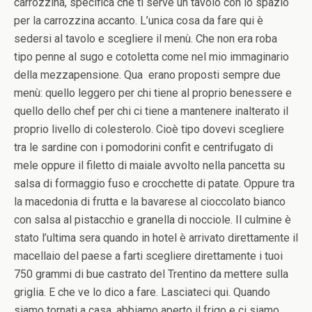
carrozzina, specifica che ti serve un tavolo con lo spazio
per la carrozzina accanto. L’unica cosa da fare qui è
sedersi al tavolo e scegliere il menù. Che non era roba
tipo penne al sugo e cotoletta come nel mio immaginario
della mezzapensione. Qua erano proposti sempre due
menù: quello leggero per chi tiene al proprio benessere e
quello dello chef per chi ci tiene a mantenere inalterato il
proprio livello di colesterolo. Cioè tipo dovevi scegliere
tra le sardine con i pomodorini confit e centrifugato di
mele oppure il filetto di maiale avvolto nella pancetta su
salsa di formaggio fuso e crocchette di patate. Oppure tra
la macedonia di frutta e la bavarese al cioccolato bianco
con salsa al pistacchio e granella di nocciole. Il culmine è
stato l’ultima sera quando in hotel è arrivato direttamente il
macellaio del paese a farti scegliere direttamente i tuoi
750 grammi di bue castrato del Trentino da mettere sulla
griglia. E che ve lo dico a fare. Lasciateci qui. Quando
siamo tornati a casa, abbiamo aperto il frigo e ci siamo