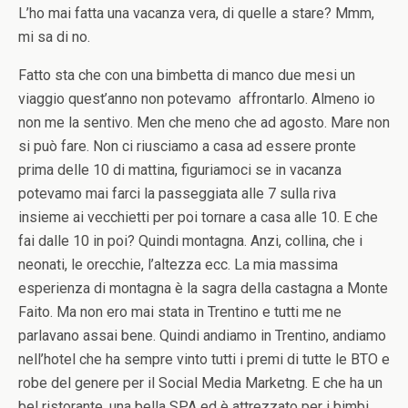
L’ho mai fatta una vacanza vera, di quelle a stare? Mmm,
mi sa di no.
Fatto sta che con una bimbetta di manco due mesi un
viaggio quest’anno non potevamo affrontarlo. Almeno io
non me la sentivo. Men che meno che ad agosto. Mare non
si può fare. Non ci riusciamo a casa ad essere pronte
prima delle 10 di mattina, figuriamoci se in vacanza
potevamo mai farci la passeggiata alle 7 sulla riva
insieme ai vecchietti per poi tornare a casa alle 10. E che
fai dalle 10 in poi? Quindi montagna. Anzi, collina, che i
neonati, le orecchie, l’altezza ecc. La mia massima
esperienza di montagna è la sagra della castagna a Monte
Faito. Ma non ero mai stata in Trentino e tutti me ne
parlavano assai bene. Quindi andiamo in Trentino, andiamo
nell’hotel che ha sempre vinto tutti i premi di tutte le BTO e
robe del genere per il Social Media Marketng. E che ha un
bel ristorante, una bella SPA ed è attrezzato per i bimbi.