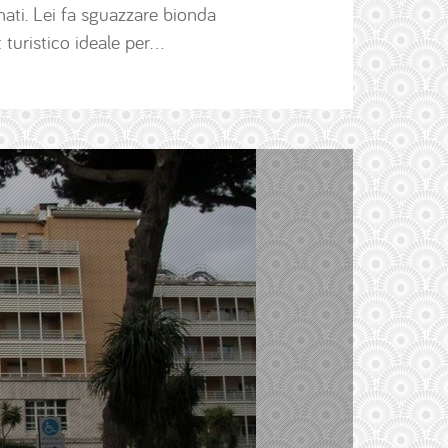
ati. Lei fa sguazzare bionda
t turistico ideale per…