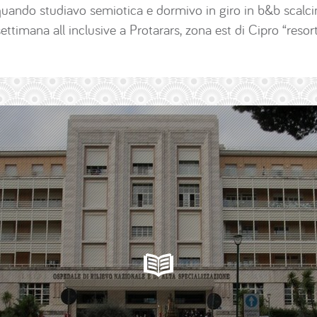
quando studiavo semiotica e dormivo in giro in b&b scalcin
settimana all inclusive a Protarars, zona est di Cipro “resor
.