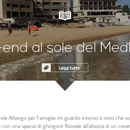
.
end al sole del Med
Leggi tutto
ande Albergo per Famiglie mi guardo intorno e noto che so
n una specie di ghirigoro floreale all’altezza di un cesar