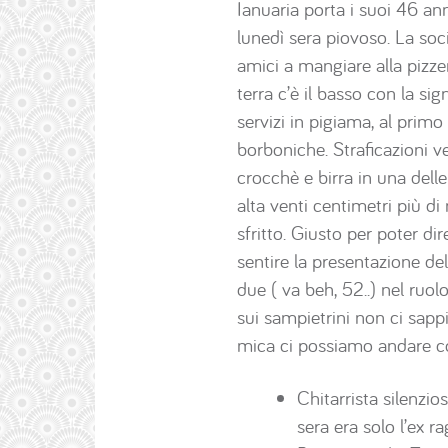
Ianuaria porta i suoi 46 ann
lunedì sera piovoso. La soci
amici a mangiare alla pizzer
terra c’è il basso con la si
servizi in pigiama, al prim
borboniche. Straficazioni ve
crocchè e birra in una delle
alta venti centimetri più di
sfritto. Giusto per poter di
sentire la presentazione de
due ( va beh, 52..) nel ruo
sui sampietrini non ci sap
mica ci possiamo andare c
Chitarrista silenzio
sera era solo l’ex r