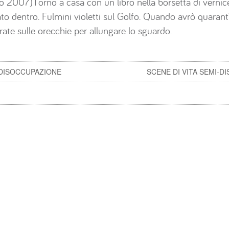
no 2007)Torno a casa con un libro nella borsetta di vernice
lato dentro. Fulmini violetti sul Golfo. Quando avrò quaran
tirate sulle orecchie per allungare lo sguardo.
)DISOCCUPAZIONE
SCENE DI VITA SEMI-D