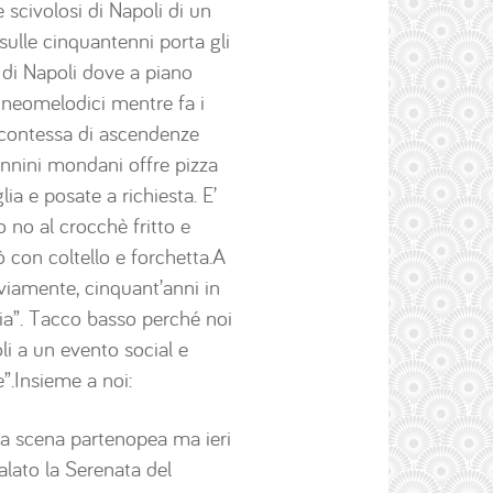
 scivolosi di Napoli di un
 sulle cinquantenni porta gli
i di Napoli dove a piano
 i neomelodici mentre fa i
a contessa di ascendenze
lonnini mondani offre pizza
ia e posate a richiesta. E’
o no al crocchè fritto e
ò con coltello e forchetta.A
vviamente, cinquant’anni in
cia”. Tacco basso perché noi
i a un evento social e
.Insieme a noi:
ella scena partenopea ma ieri
galato la Serenata del