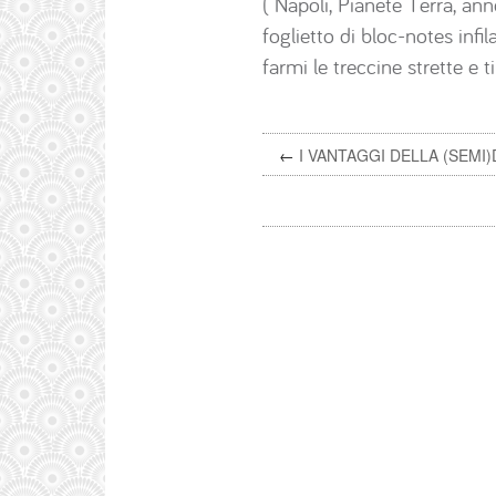
( Napoli, Pianete Terra, an
foglietto di bloc-notes infi
farmi le treccine strette e 
←
I VANTAGGI DELLA (SEMI