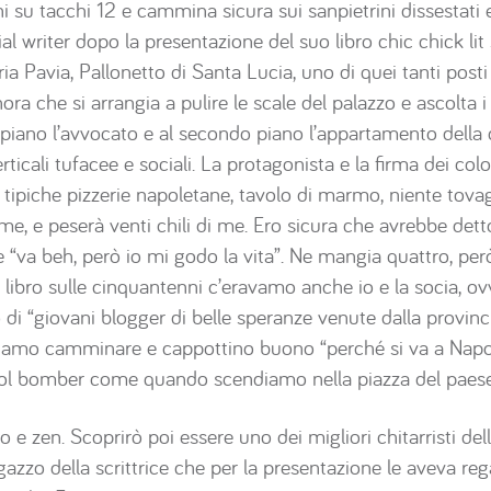
i su tacchi 12 e cammina sicura sui sanpietrini dissestati e
al writer dopo la presentazione del suo libro chic chick lit
ia Pavia, Pallonetto di Santa Lucia, uno di quei tanti post
gnora che si arrangia a pulire le scale del palazzo e ascolta
o piano l’avvocato e al secondo piano l’appartamento dell
rticali tufacee e sociali. La protagonista e la firma dei co
 tipiche pizzerie napoletane, tavolo di marmo, niente tovagl
 me, e peserà venti chili di me. Ero sicura che avrebbe dett
re “va beh, però io mi godo la vita”. Ne mangia quattro, per
l libro sulle cinquantenni c’eravamo anche io e la socia, o
lo di “giovani blogger di belle speranze venute dalla provin
piamo camminare e cappottino buono “perché si va a Napol
ol bomber come quando scendiamo nella piazza del paese”
so e zen. Scoprirò poi essere uno dei migliori chitarristi d
agazzo della scrittrice che per la presentazione le aveva re