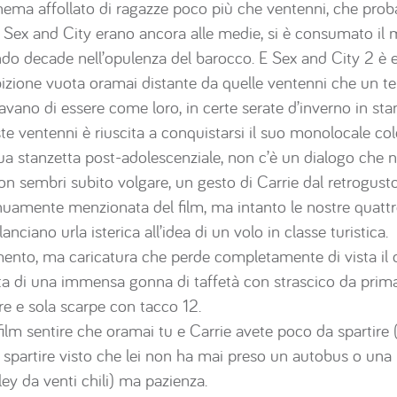
cinema affollato di ragazze poco più che ventenni, che pr
 Sex and City erano ancora alle medie, si è consumato il m
ando decade nell’opulenza del barocco. E Sex and City 2 è
bizione vuota oramai distante da quelle ventenni che un
navano di essere come loro, in certe serate d’inverno in sta
e ventenni è riuscita a conquistarsi il suo monolocale co
sua stanzetta post-adolescenziale, non c’è un dialogo che 
 sembri subito volgare, un gesto di Carrie dal retrogusto 
nuamente menzionata del film, ma intanto le nostre quatt
anciano urla isterica all’idea di un volo in classe turistica.
ento, ma caricatura che perde completamente di vista il co
tita di una immensa gonna di taffetà con strascico da prim
 e sola scarpe con tacco 12.
el film sentire che oramai tu e Carrie avete poco da spartire
 spartire visto che lei non ha mai preso un autobus o un
ley da venti chili) ma pazienza.