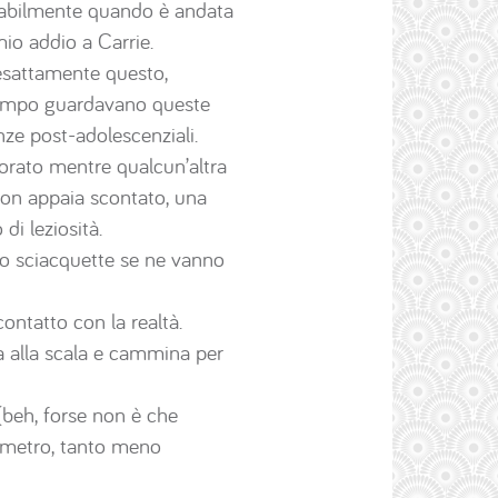
obabilmente quando è andata
io addio a Carrie.
 esattamente questo,
 tempo guardavano queste
nze post-adolescenziali.
lorato mentre qualcun’altra
non appaia scontato, una
di leziosità.
ro sciacquette se ne vanno
ntatto con la realtà.
a alla scala e cammina per
 (beh, forse non è che
a metro, tanto meno