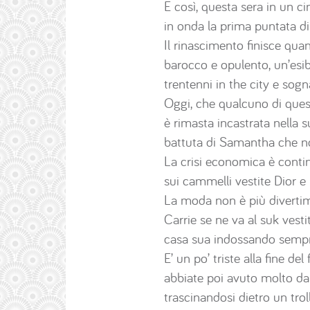
E così, questa sera in un 
in onda la prima puntata di
Il rinascimento finisce qu
barocco e opulento, un’esi
trentenni in the city e sog
Oggi, che qualcuno di quest
è rimasta incastrata nella 
battuta di Samantha che non
La crisi economica è conti
sui cammelli vestite Dior e l
La moda non è più divertim
Carrie se ne va al suk ves
casa sua indossando sempre
E’ un po’ triste alla fine d
abbiate poi avuto molto da
trascinandosi dietro un trol