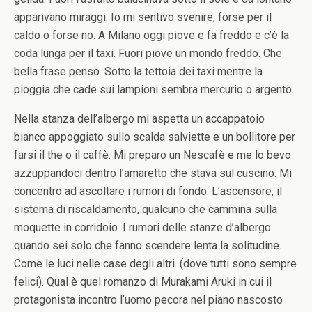
apparivano miraggi. Io mi sentivo svenire, forse per il
caldo o forse no. A Milano oggi piove e fa freddo e c’è la
coda lunga per il taxi. Fuori piove un mondo freddo. Che
bella frase penso. Sotto la tettoia dei taxi mentre la
pioggia che cade sui lampioni sembra mercurio o argento.
Nella stanza dell’albergo mi aspetta un accappatoio
bianco appoggiato sullo scalda salviette e un bollitore per
farsi il the o il caffè. Mi preparo un Nescafè e me lo bevo
azzuppandoci dentro l’amaretto che stava sul cuscino. Mi
concentro ad ascoltare i rumori di fondo. L’ascensore, il
sistema di riscaldamento, qualcuno che cammina sulla
moquette in corridoio. I rumori delle stanze d’albergo
quando sei solo che fanno scendere lenta la solitudine.
Come le luci nelle case degli altri. (dove tutti sono sempre
felici). Qual è quel romanzo di Murakami Aruki in cui il
protagonista incontro l’uomo pecora nel piano nascosto