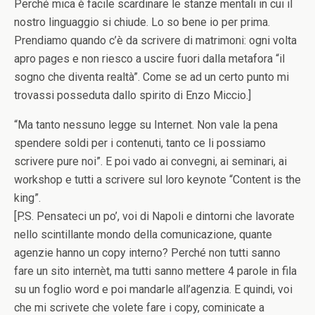
Perché mica è facile scardinare le stanze mentali in cui il
nostro linguaggio si chiude. Lo so bene io per prima.
Prendiamo quando c’è da scrivere di matrimoni: ogni volta
apro pages e non riesco a uscire fuori dalla metafora “il
sogno che diventa realtà”. Come se ad un certo punto mi
trovassi posseduta dallo spirito di Enzo Miccio.]
“Ma tanto nessuno legge su Internet. Non vale la pena
spendere soldi per i contenuti, tanto ce li possiamo
scrivere pure noi”. E poi vado ai convegni, ai seminari, ai
workshop e tutti a scrivere sul loro keynote “Content is the
king”.
[P.S. Pensateci un po’, voi di Napoli e dintorni che lavorate
nello scintillante mondo della comunicazione, quante
agenzie hanno un copy interno? Perché non tutti sanno
fare un sito internèt, ma tutti sanno mettere 4 parole in fila
su un foglio word e poi mandarle all’agenzia. E quindi, voi
che mi scrivete che volete fare i copy, cominicate a