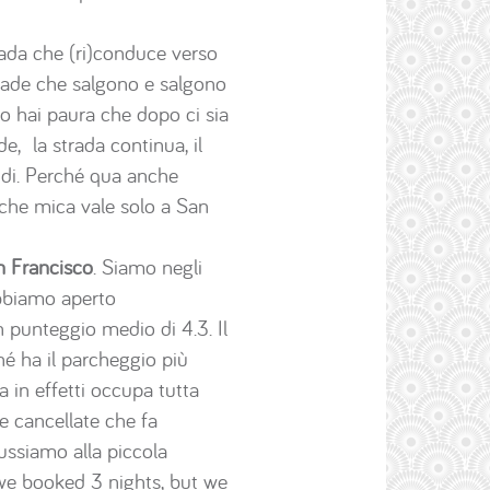
rada che (ri)conduce verso
rade che salgono e salgono
o hai paura che dopo ci sia
nde, la strada continua, il
e ridi. Perché qua anche
 che mica vale solo a San
n Francisco
. Siamo negli
Abbiamo aperto
 punteggio medio di 4.3. Il
hé ha il parcheggio più
 in effetti occupa tutta
le cancellate che fa
ussiamo alla piccola
 we booked 3 nights, but we