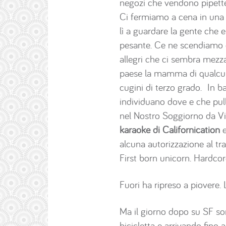
negozi che vendono pipette 
Ci fermiamo a cena in una bi
lì a guardare la gente che e
pesante. Ce ne scendiamo d
allegri che ci sembra mezz
paese la mamma di qualcuno d
cugini di terzo grado. In 
individuano dove e che pul
nel Nostro Soggiorno da Vi
karaoke di Californication
e
alcuna autorizzazione al tra
First born unicorn. Hardcor
Fuori ha ripreso a piovere.
Ma il giorno dopo su SF so
bicicletta e arrivando fino a