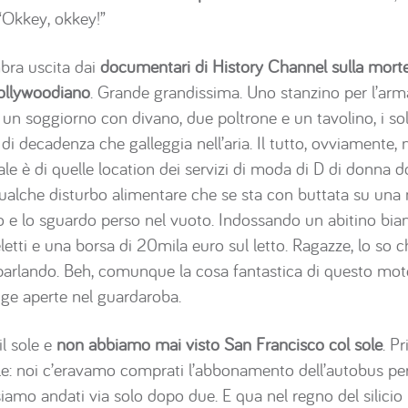
“Okkey, okkey!”
bra uscita dai
documentari di History Channel sulla morte 
hollywoodiano
. Grande grandissima. Uno stanzino per l’arm
 un soggiorno con divano, due poltrone e un tavolino, i soli
di decadenza che galleggia nell’aria. Il tutto, ovviamente, ne
le è di quelle location dei servizi di moda di D di donna 
qualche disturbo alimentare che se sta con buttata su un
o e lo sguardo perso nel vuoto. Indossando un abitino bia
tti e una borsa di 20mila euro sul letto. Ragazze, lo so c
parlando. Beh, comunque la cosa fantastica di questo mo
ige aperte nel guardaroba.
l sole e
non abbiamo mai visto San Francisco col sole
. P
: noi c’eravamo comprati l’abbonamento dell’autobus per
siamo andati via solo dopo due. E qua nel regno del silicio 