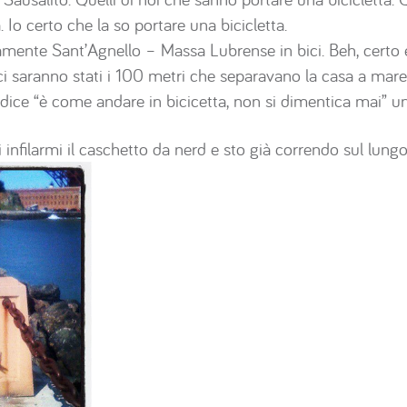
. Io certo che la so portare una bicicletta.
amente Sant’Agnello – Massa Lubrense in bici. Beh, certo 
ci saranno stati i 100 metri che separavano la casa a mare 
ice “è come andare in bicicetta, non si dimentica mai” un
 infilarmi il caschetto da nerd e sto già correndo sul lungo