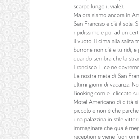
scarpe lungo il viale).
Ma ora siamo ancora in Ame
San Franciso e c’è il sole. 
ripidissime e poi ad un cer
il vuoto. Il cima alla salita
burrone non c’è e tu ridi, e 
quando sembra che la strada
Francisco. E ce ne dovrem
La nostra meta di San Fra
ultimi giorni di vacanza. N
Booking.com e cliccato su o
Motel Americano di città si
piccolo e non è che parcheg
una palazzina in stile vitto
immaginare che qua è meglio
reception e viene fuori un
i