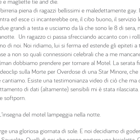
e magliette tie and die.
rreria piena di ragazzi bellissimi e maledettamente gay. Il 
ntra ed esce ci incanterebbe ore, il cibo buono, il servizio 
ue grandi a testa e usciamo da là che sono le 8 di sera, 
anotte. Un ragazzo ci passa sfrecciando accanto con i rol
i noi. Noi ridiamo, lui si ferma ed estende gli epiteti a tu
base a non so quali connessioni celebrali che a me mancan
lman dobbiamo prendere per tornare al Motel. La serata fin
deoclip sulla Morte per Overdose di una Star Minore, che
 cantiamo. Esiste una testimonianza video di ciò che ma
ttamento di dati (altamente) sensibili mi è stata rilasciata.
e softporn.
 L’insegna del motel lampeggia nella notte.
rge una gloriosa giornata di sole. E noi decidiamo di god
 Sausalito. Quelli di noi che sanno portare una bicicletta. Q