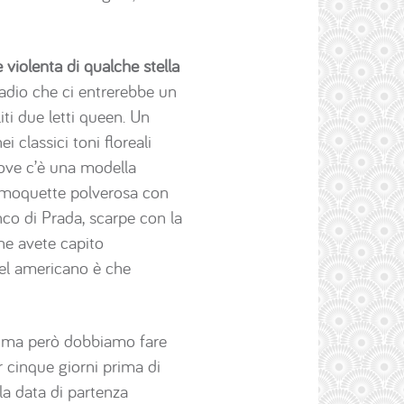
violenta di qualche stella
adio che ci entrerebbe un
ti due letti queen. Un
i classici toni floreali
dove c’è una modella
a moquette polverosa con
nco di Prada, scarpe con la
he avete capito
tel americano è che
rima però dobbiamo fare
 cinque giorni prima di
la data di partenza