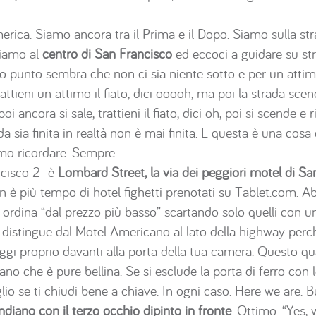
rica. Siamo ancora tra il Prima e il Dopo. Siamo sulla st
Siamo al
centro di San Francisco
ed eccoci a guidare su st
to punto sembra che non ci sia niente sotto e per un attim
 trattieni un attimo il fiato, dici ooooh, ma poi la strada sce
poi ancora si sale, trattieni il fiato, dici oh, poi si scende 
 sia finita in realtà non è mai finita. E questa è una cosa
mo ricordare. Sempre.
ncisco 2 è
Lombard Street, la via dei peggiori motel di Sa
on è più tempo di hotel fighetti prenotati su Tablet.com. 
rdina “dal prezzo più basso” scartando solo quelli con un
 distingue dal Motel Americano al lato della highway perc
gi proprio davanti alla porta della tua camera. Questo qua
riano che è pure bellina. Se si esclude la porta di ferro con 
 se ti chiudi bene a chiave. In ogni caso. Here we are. B
ndiano con il terzo occhio dipinto in fronte
. Ottimo. “Yes,