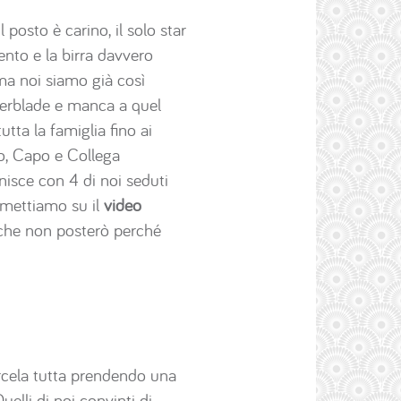
posto è carino, il solo star
lento e la birra davvero
ma noi siamo già così
lerblade e manca a quel
tta la famiglia fino ai
o, Capo e Collega
isce con 4 di noi seduti
 mettiamo su il
video
 che non posterò perché
ercela tutta prendendo una
uelli di noi convinti di