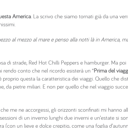
questa America
. La scrivo che siamo tornati già da una vent
issimi.
ezzo al mezzo al mare e penso alla notti là in America, m
osa di strade, Red Hot Chilli Peppers e hamburger. Ma poi n
mi rendo conto che nel ricordo esisterà un “
Prima del viagg
 è proprio questa la caratteristica dei viaggi. Quello che d
e, da pietre miliari. E non per quello che nel viaggio succe
che me ne accorgessi, gli orizzonti sconfinati mi hanno al
essioni di un inverno lunghi due inverni e un’estate si son
ra (con un lieve e dolce crepitio, come una foglia d’autun